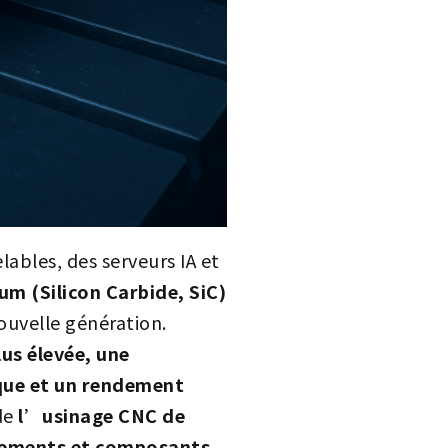
lables, des serveurs IA et
um (Silicon Carbide, SiC)
nouvelle génération.
us élevée, une
ique et un rendement
de
l’usinage CNC de
ipements et composants