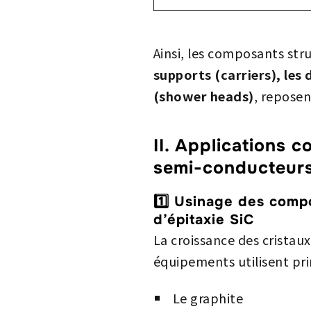
Ainsi, les composants str
supports (carriers), les 
(shower heads)
, repose
II. Applications 
semi-conducteurs
1️⃣ Usinage des compo
d’épitaxie SiC
La croissance des crista
équipements utilisent pr
Le graphite