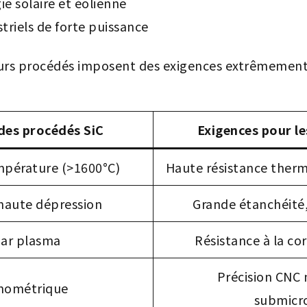
e solaire et éolienne
riels de forte puissance
leurs procédés imposent des exigences extrêmemen
des procédés SiC
Exigences pour 
mpérature (>1600°C)
Haute résistance therm
haute dépression
Grande étanchéité,
par plasma
Résistance à la co
Précision CNC
anométrique
submicr