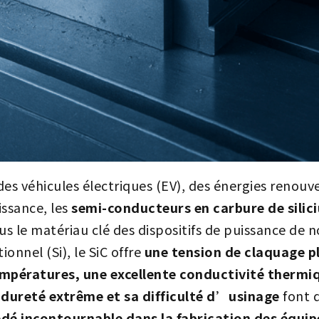
des véhicules électriques (EV), des énergies renouve
issance, les
semi-conducteurs en carbure de silici
us le matériau clé des dispositifs de puissance de 
ionnel (Si), le SiC offre
une tension de claquage pl
empératures, une excellente conductivité therm
a
dureté extrême et sa difficulté d’usinage
font 
édé incontournable dans la fabrication des équ