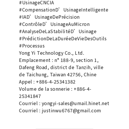
#UsinageCNCIA
#CompensationD’UsinageIntelligente
#IAD’UsinageDePrécision
#ContrôleD’UsinageAuMicron
#AnalyseDeLaStabilitéD’Usinage
#PrédictionDeLaDuréeDeVieDesOutils
#Processus
Yong Yi Technology Co., Ltd.
Emplacement : n° 188-9, section 1,
Dafeng Road, district de Tanzih, ville
de Taichung, Taiwan 42756, Chine
Appel : +886-4-25341382
Volume de la sonnerie : +886-4-
25341847
Courriel : yongyi-sales@umail.hinet.net
Courriel : justinwu6767@gmail.com