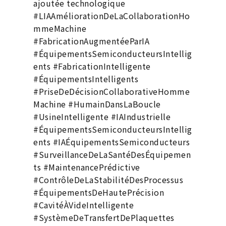
ajoutée technologique
#LIAAméliorationDeLaCollaborationHo
mmeMachine
#FabricationAugmentéeParIA
#ÉquipementsSemiconducteursIntellig
ents #FabricationIntelligente
#ÉquipementsIntelligents
#PriseDeDécisionCollaborativeHomme
Machine #HumainDansLaBoucle
#UsineIntelligente #IAIndustrielle
#ÉquipementsSemiconducteursIntellig
ents #IAÉquipementsSemiconducteurs
#SurveillanceDeLaSantéDesÉquipemen
ts #MaintenancePrédictive
#ContrôleDeLaStabilitéDesProcessus
#ÉquipementsDeHautePrécision
#CavitéÀVideIntelligente
#SystèmeDeTransfertDePlaquettes