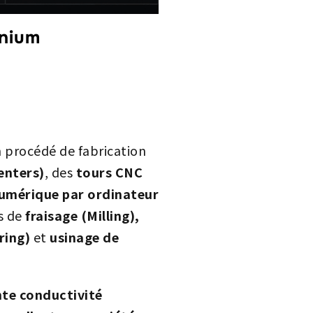
inium
 procédé de fabrication
enters)
, des
tours CNC
mérique par ordinateur
s de
fraisage (Milling),
ring)
et
usinage de
ente conductivité