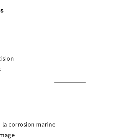
es
ision
s
à la corrosion marine
rmage