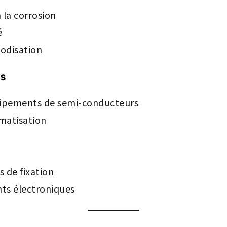
 la corrosion
é
odisation
es
ipements de semi-conducteurs
atisation
s de fixation
ts électroniques