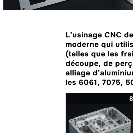
L’usinage CNC des
moderne qui util
(telles que les fr
découpe, de perça
alliage d’alumini
les 6061, 7075, 5