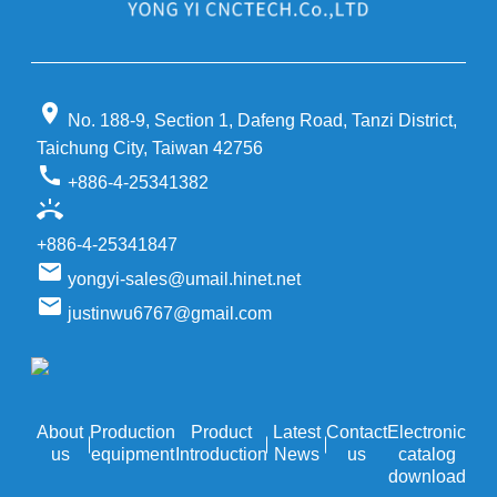
location_on
No. 188-9, Section 1, Dafeng Road, Tanzi District,
Taichung City, Taiwan 42756
call
+886-4-25341382
ring_volume
+886-4-25341847
email
yongyi-sales@umail.hinet.net
email
justinwu6767@gmail.com
About
Production
Product
Latest
Contact
Electronic
us
equipment
Introduction
News
us
catalog
download