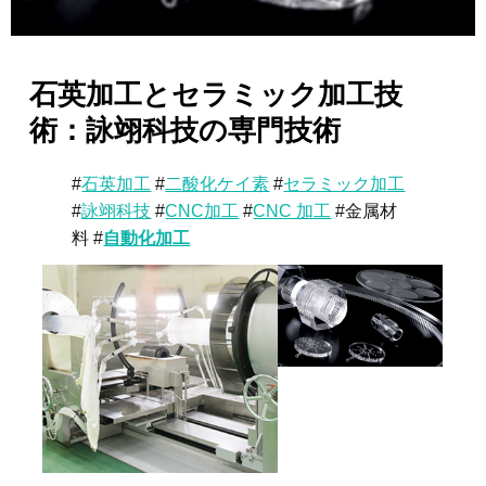
石英加工とセラミック加工技
術：詠翊科技の専門技術
#
石英加工
#
二酸化ケイ素
#
セラミック加工
#
詠翊科技
#
CNC加工
#
CNC 加工
#金属材
料 #
自動化加工