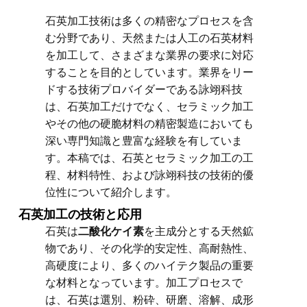
石英加工技術は多くの精密なプロセスを含
む分野であり、天然または人工の石英材料
を加工して、さまざまな業界の要求に対応
することを目的としています。業界をリー
ドする技術プロバイダーである詠翊科技
は、石英加工だけでなく、セラミック加工
やその他の硬脆材料の精密製造においても
深い専門知識と豊富な経験を有していま
す。本稿では、石英とセラミック加工の工
程、材料特性、および詠翊科技の技術的優
位性について紹介します。
石英加工の技術と応用
石英は
二酸化ケイ素
を主成分とする天然鉱
物であり、その化学的安定性、高耐熱性、
高硬度により、多くのハイテク製品の重要
な材料となっています。加工プロセスで
は、石英は選別、粉砕、研磨、溶解、成形