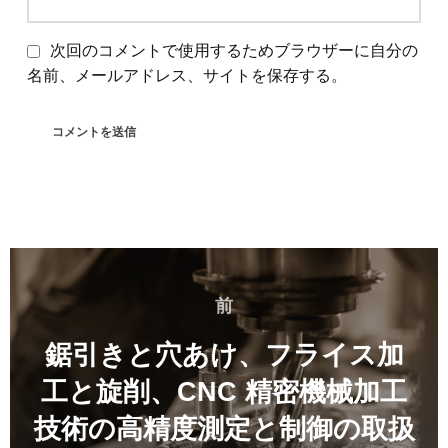
次回のコメントで使用するためブラウザーに自分の
名前、メールアドレス、サイトを保存する。
投
稿
前
前
ナ
ビ
鋸引きと穴あけ、フライス加
ゲ
工と旋削、CNC 精密機械加工
ー
技術の高精度測定と制御の取扱
シ