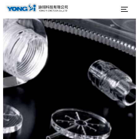
テ
検
サイ
ン
索
ツ
対
へ
象:
ス
キ
ッ
プ