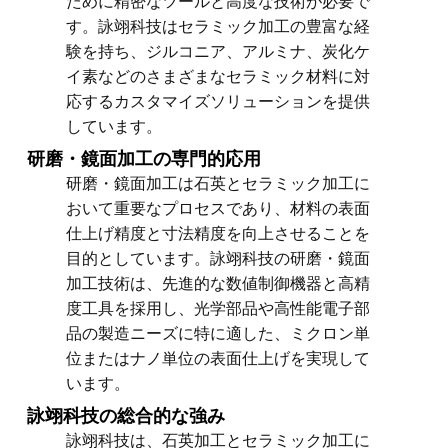
ために精密なツールと高度な技術が必要で
す。詠翊科技はセラミック加工の豊富な経
験を持ち、ジルコニア、アルミナ、炭化ケ
イ素などのさまざまなセラミック材料に対
応するカスタマイズソリューションを提供
しています。
研磨・鏡面加工の専門的応用
研磨・鏡面加工は石英とセラミック加工に
おいて重要なプロセスであり、材料の表面
仕上げ精度と寸法精度を向上させることを
目的としています。詠翊科技の研磨・鏡面
加工技術は、先進的な数値制御機器と高精
度工具を採用し、光学部品や高性能電子部
品の製造ニーズに特に適した、ミクロン単
位またはナノ単位の表面仕上げを実現して
います。
詠翊科技の総合的な強み
詠翊科技は、石英加工とセラミック加工に