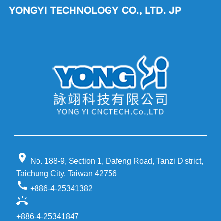
YONGYI TECHNOLOGY CO., LTD. JP
location_on
No. 188-9, Section 1, Dafeng Road, Tanzi District,
Taichung City, Taiwan 42756
call
+886-4-25341382
ring_volume
+886-4-25341847