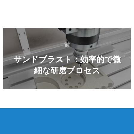
投
稿
前
前
ナ
ビ
サンドブラスト：効率的で微
ゲ
細な研磨プロセス
ー
シ
ョ
ン