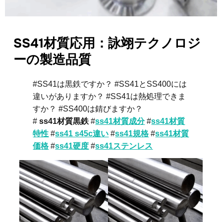
SS41材質応用：詠翊テクノロジ
ーの製造品質
#SS41は黒鉄ですか？ #SS41とSS400には
違いがありますか？ #SS41は熱処理できま
すか？ #SS400は錆びますか？
#
ss41材質黒鉄
#
ss41材質成分
#
ss41材質
特性
#
ss41 s45c違い
#
ss41規格
#
ss41材質
価格
#
ss41硬度
#
ss41ステンレス