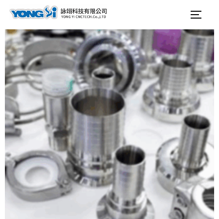
テ
検
サイ
ン
索
ツ
対
へ
象:
ス
キ
ッ
プ