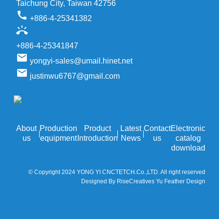
Taichung City, Taiwan 42756
call
+886-4-25341382
ring_volume
+886-4-25341847
email
yongyi-sales@umail.hinet.net
email
justinwu6767@gmail.com
About
Production
Product
Latest
Contact
Electronic
us
equipment
Introduction
News
us
catalog
download
© Copyright 2024 YONG YI CNCTETCH.Co.,LTD. All right reserved
Designed By RiseCreatives Yu Feather Design