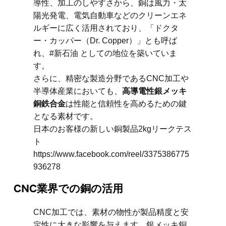
導性、加工のしやすさから、銅は風力・太
陽光発電、電気自動車などのクリーンエネ
ルギーに広く活用されており、「ドクタ
ー・カッパー（Dr. Copper）」とも呼ば
れ、#新石油 としての地位を築いていま
す。
さらに、精密な製造分野であるCNC加工や
半導体産業においても、
高導電性銀メッキ
銅鉄合金
は性能と信頼性を高めるための鍵
となる素材です。
日本のお客様の新しい銅製品2kgリークテス
ト
https://www.facebook.com/reel/3375386775
936278
CNC業界での銅の活用
CNC加工では、素材の物性が製品精度と安
定性に大きな影響を与えます。銀メッキ銅