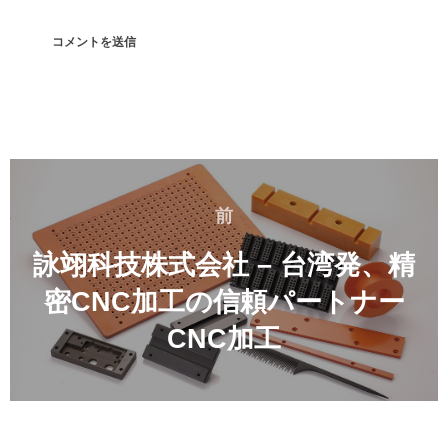
投
稿
前
前
ナ
ビ
詠翊科技株式会社 – 台湾発、精
ゲ
密CNC加工の信頼パートナー
ー
CNC加工
シ
ョ
ン