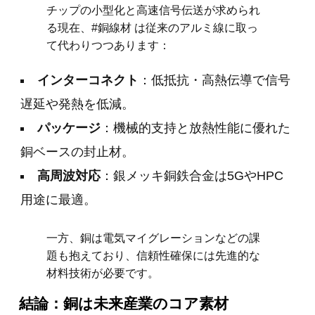
チップの小型化と高速信号伝送が求められ
る現在、#銅線材 は従来のアルミ線に取っ
て代わりつつあります：
インターコネクト
：低抵抗・高熱伝導で信号
遅延や発熱を低減。
パッケージ
：機械的支持と放熱性能に優れた
銅ベースの封止材。
高周波対応
：銀メッキ銅鉄合金は5GやHPC
用途に最適。
一方、銅は電気マイグレーションなどの課
題も抱えており、信頼性確保には先進的な
材料技術が必要です。
結論：銅は未来産業のコア素材