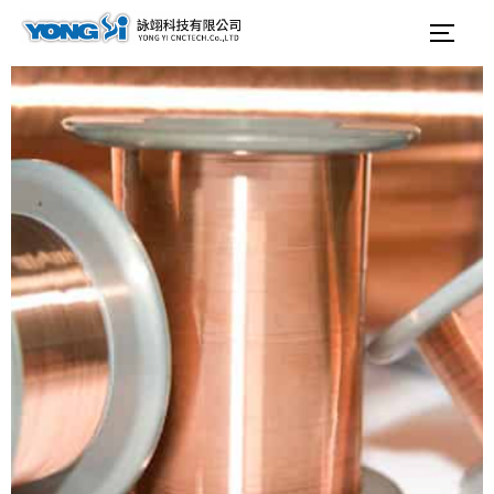
テ
検
サイ
ン
索
ツ
対
へ
象:
ス
キ
ッ
プ