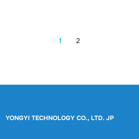
投
1
2
稿
の
ペ
ー
ジ
送
り
YONGYI TECHNOLOGY CO., LTD. JP