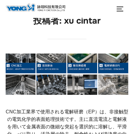
テ
検
サイ
ン
索
投稿者:
xu cintar
ツ
対
へ
象:
ス
キ
ッ
プ
CNC加工業界で使用される電解研磨（EP）は、非接触型
の電気化学的表面処理技術です。主に直流電流と電解液
を用いて金属表面の微細な突起を選択的に溶解し、平滑