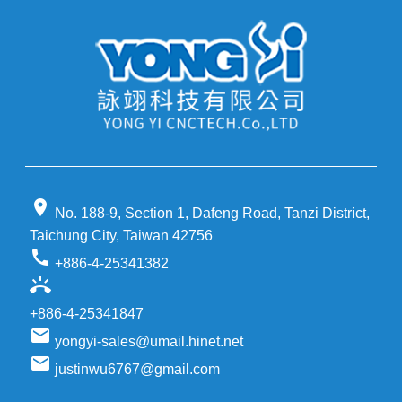
location_on
No. 188-9, Section 1, Dafeng Road, Tanzi District,
Taichung City, Taiwan 42756
call
+886-4-25341382
ring_volume
+886-4-25341847
email
yongyi-sales@umail.hinet.net
email
justinwu6767@gmail.com