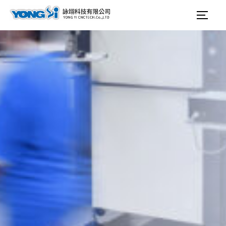
テ
検
サイ
ン
索
ツ
対
へ
象:
ス
キ
ッ
プ