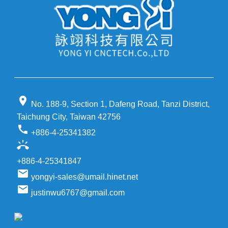
location_on
No. 188-9, Section 1, Dafeng Road, Tanzi District,
Taichung City, Taiwan 42756
call
+886-4-25341382
ring_volume
+886-4-25341847
email
yongyi-sales@umail.hinet.net
email
justinwu6767@gmail.com