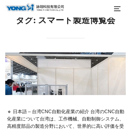
テ
検
サイ
ン
索
タグ:
スマート製造博覧会
ツ
対
へ
象:
ス
キ
ッ
プ
🔹 日本語 – 台湾CNC自動化産業の紹介 台湾のCNC自動
化産業について台湾は、工作機械、自動制御システム、
高精度部品の製造分野において、世界的に高い評価を受