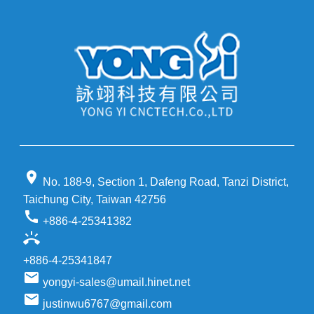
location_on
No. 188-9, Section 1, Dafeng Road, Tanzi District,
Taichung City, Taiwan 42756
call
+886-4-25341382
ring_volume
+886-4-25341847
email
yongyi-sales@umail.hinet.net
email
justinwu6767@gmail.com