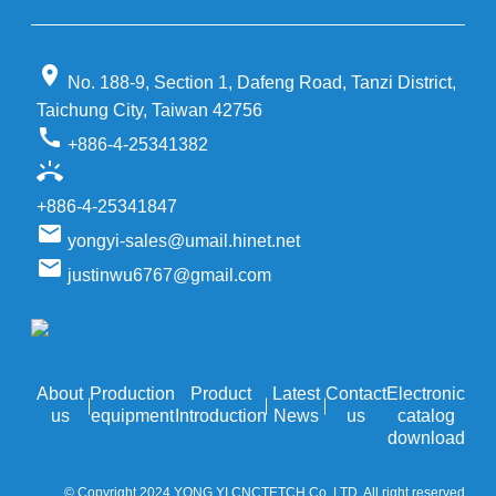
location_on
No. 188-9, Section 1, Dafeng Road, Tanzi District,
Taichung City, Taiwan 42756
call
+886-4-25341382
ring_volume
+886-4-25341847
email
yongyi-sales@umail.hinet.net
email
justinwu6767@gmail.com
About
Production
Product
Latest
Contact
Electronic
us
equipment
Introduction
News
us
catalog
download
© Copyright 2024 YONG YI CNCTETCH.Co.,LTD. All right reserved