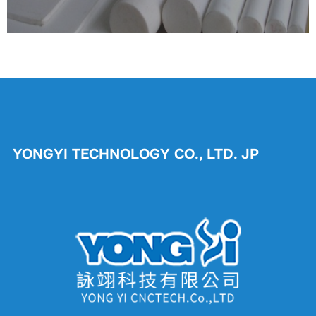
シ
ョ
ン
YONGYI TECHNOLOGY CO., LTD. JP