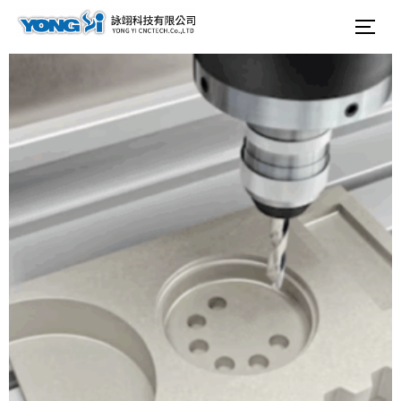
テ
検
サ
ン
索
ツ
対
へ
象:
ス
キ
ッ
プ