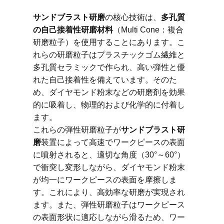
サンドブラスト研磨
の核心技術は、
多孔質
の自己接着性研磨材料
（Multi Cone：複合
研磨粒子）を使用することにあります。こ
れらの研磨粒子はプラスチックゴム繊維と
多孔質セラミックで作られ、高い弾性と優
れた自己接着性を備えています。そのた
め、ダイヤモンド粉末などの研磨剤を効果
的に吸着し、物理的および化学的に付着し
ます。
これらの弾性研磨粒子が
サンドブラスト研
磨
装置によって高速でワークピースの表面
に噴射されると、適切な角度（30°～60°）
で衝突し変形しながら、ダイヤモンド粉末
が均一にワークピースの表面を摩擦しま
す。これにより、高効率な研磨が実現され
ます。また、弾性研磨粒子はワークピース
の表面形状に適応しながら滑るため、ワー