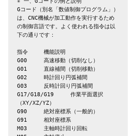
✳️ 一、Gコードの例と説明
Gコード（別名「数値制御プログラム」）
は、CNC機械が加工動作を実行するため
の制御言語です。よく使われる指令は以
下の通りです：
指令	機能説明
G00	高速移動（切削なし）
G01	直線補間（切削移動）
G02	時計回り円弧補間
G03	反時計回り円弧補間
G17/G18/G19	作業平面選択
（XY/XZ/YZ）
G90	絶対座標系（一般的）
G91	相対座標系
M03	主軸時計回り回転