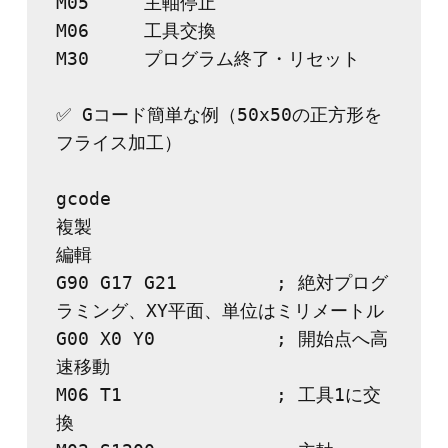
M05	主軸停止
M06	工具交換
M30	プログラム終了・リセット
✅ Gコード簡単な例（50x50の正方形を
フライス加工）
gcode
複製
編輯
G90 G17 G21         ; 絶対プログ
ラミング、XY平面、単位はミリメートル
G00 X0 Y0           ; 開始点へ高
速移動
M06 T1              ; 工具1に交
換