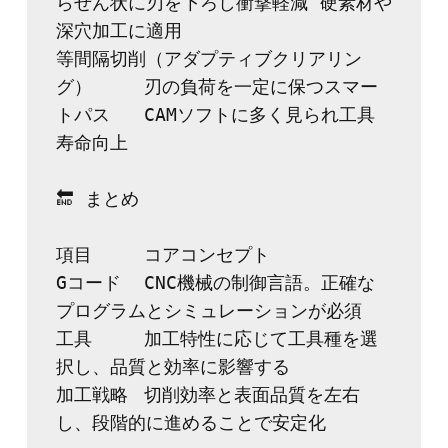
らせん状に刃を下ろし衝撃軽減	硬素材や
深穴加工に適用
等間隔切削（アダプティブクリアリン
グ）	刃の負荷を一定に保つスマー
トパス	CAMソフトに多く見られ工具
寿命向上
🔚 まとめ
項目	コアコンセプト
Gコード	CNC機械の制御言語。正確な
プログラムとシミュレーションが必須
工具	加工特性に応じて工具種を選
択し、品質と効率に影響する
加工戦略	切削効率と表面品質を左右
し、段階的に進めることで安定化