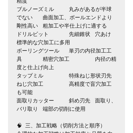
精度
ブルノーズミル	丸みがあるが半球
でない	曲面加工、ボールエンドより
剛性高い	粗加工や半仕上げに適する
ドリルビット	先細錐状	穴あけ	
標準的な穴加工に多用
ボーリングツール	単刃の内径加工工
具	精密穴加工	内径の精
度と仕上げ向上
タップミル	特殊ねじ形状刃先	
ねじ穴加工	高精度で盲穴加工
も可能
面取りカッター	斜め刃先	面取り、
バリ取り	端部の切削に使用
🧠 三、加工戦略（切削方法と順序）