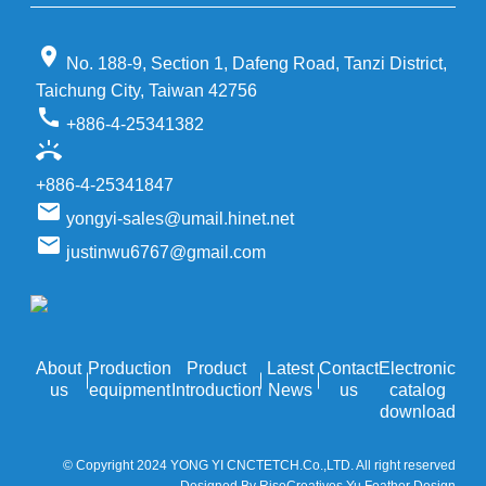
location_on
No. 188-9, Section 1, Dafeng Road, Tanzi District,
Taichung City, Taiwan 42756
call
+886-4-25341382
ring_volume
+886-4-25341847
email
yongyi-sales@umail.hinet.net
email
justinwu6767@gmail.com
About
Production
Product
Latest
Contact
Electronic
us
equipment
Introduction
News
us
catalog
download
© Copyright 2024 YONG YI CNCTETCH.Co.,LTD. All right reserved