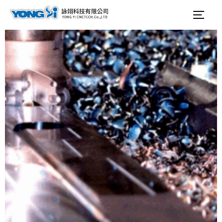
テ
検
サイ
ン
索
ツ
対
へ
象:
ス
キ
ッ
プ