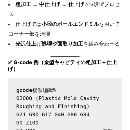
粗加工 → 中仕上げ → 仕上げ
の3段階プロセ
ス
仕上げでは
小径のボールエンドミル
を用いて
コーナー部を清掃
光沢仕上げ処理や面取り加工
を組み合わせる
✅ G-code 例（金型キャビティの粗加工＋仕上
げ）
gcode複製編輯
%
O2000 (Plastic Mold Cavity 
Roughing and Finishing)
G21 G90 G17 G40 G80 G94
G0 Z100