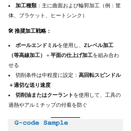
加工種類
：主に曲面および輪郭加工（例：筐
体、ブラケット、ヒートシンク）
🛠 推奨加工戦略：
ボールエンドミル
を使用し、
Zレベル加工
（等高線加工）
＋
平面の仕上げ加工
を組み合わ
せる
切削条件は中程度に設定：
高回転スピンドル
＋適切な送り速度
切削油またはクーラント
を使用して、工具の
過熱やアルミチップの付着を防ぐ