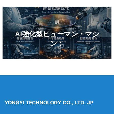
投
稿
前
前
ナ
ビ
AI強化型ヒューマン・マシ
ゲ
ン：
ー
シ
ョ
ン
YONGYI TECHNOLOGY CO., LTD. JP