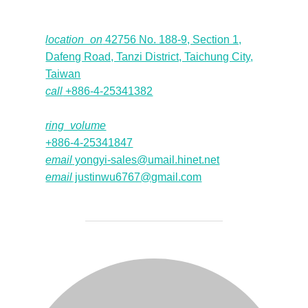
location_on
42756 No. 188-9, Section 1,
Dafeng Road, Tanzi District, Taichung City,
Taiwan
call
+886-4-25341382
ring_volume
+886-4-25341847
email
yongyi-sales@umail.hinet.net
email
justinwu6767@gmail.com
投稿者