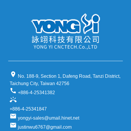
location_on
No. 188-9, Section 1, Dafeng Road, Tanzi District,
Taichung City, Taiwan 42756
call
+886-4-25341382
ring_volume
+886-4-25341847
email
yongyi-sales@umail.hinet.net
email
justinwu6767@gmail.com