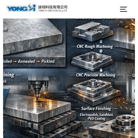
テ
検
サイ
ン
索
ツ
対
へ
象:
ス
キ
ッ
プ