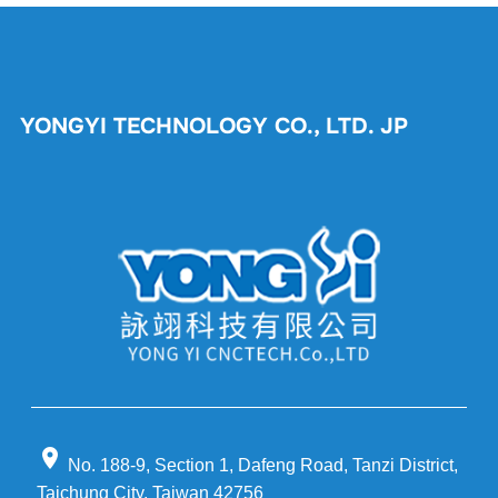
YONGYI TECHNOLOGY CO., LTD. JP
location_on
No. 188-9, Section 1, Dafeng Road, Tanzi District,
Taichung City, Taiwan 42756