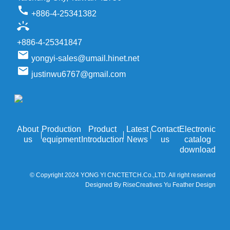
call
+886-4-25341382
ring_volume
+886-4-25341847
email
yongyi-sales@umail.hinet.net
email
justinwu6767@gmail.com
About
Production
Product
Latest
Contact
Electronic
us
equipment
Introduction
News
us
catalog
download
© Copyright 2024 YONG YI CNCTETCH.Co.,LTD. All right reserved
Designed By RiseCreatives Yu Feather Design