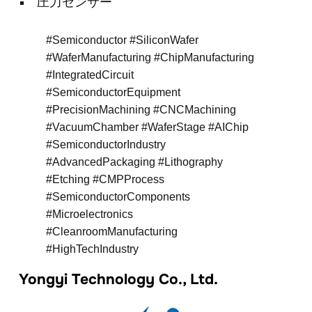
圧力センサー
#Semiconductor #SiliconWafer
#WaferManufacturing #ChipManufacturing
#IntegratedCircuit
#SemiconductorEquipment
#PrecisionMachining #CNCMachining
#VacuumChamber #WaferStage #AIChip
#SemiconductorIndustry
#AdvancedPackaging #Lithography
#Etching #CMPProcess
#SemiconductorComponents
#Microelectronics
#CleanroomManufacturing
#HighTechIndustry
Yongyi Technology Co., Ltd.