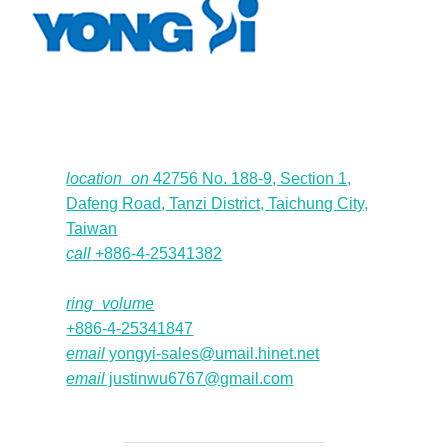
location_on
42756 No. 188-9, Section 1,
Dafeng Road, Tanzi District, Taichung City,
Taiwan
call
+886-4-25341382
ring_volume
+886-4-25341847
email
yongyi-sales@umail.hinet.net
email
justinwu6767@gmail.com