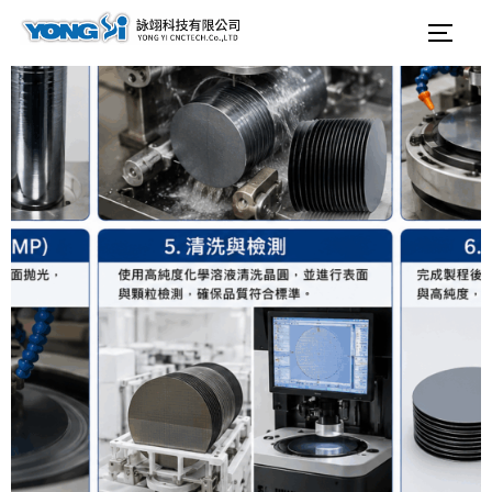
テ
検
サイ
ン
索
ツ
対
へ
象:
ス
キ
ッ
プ