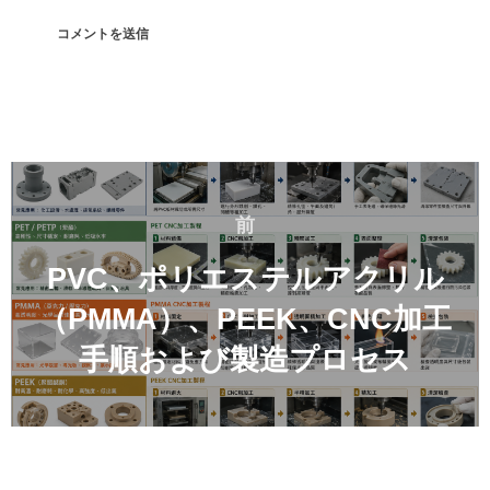
投
稿
前
前
ナ
ビ
PVC、ポリエステルアクリル
ゲ
（PMMA）、PEEK、CNC加工
ー
手順および製造プロセス
シ
ョ
ン